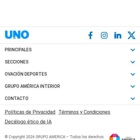
PRINCIPALES
Últimas Noticias
SECCIONES
Política
Horóscopo
OVACIÓN DEPORTES
Sociedad
Motores
Fútbol
GRUPO AMÉRICA INTERIOR
Policiales
Recetas
Mundial
Canal 7 en Vivo
CONTACTO
Judiciales
Trucos caseros
Automovilismo
Radio Nihuil
Acerca de Nosotros
Economia
Políticas de Privacidad
Términos y Condiciones
Series y Películas
Rugby
FM UNA
Contactanos
Decálogo ético de IA
Edictos y Solicitadas
Tenis
Radio Brava
Newsletter
Básquet
© Copyright 2026 GRUPO AMERICA – Todos los derechos
San Juan 8