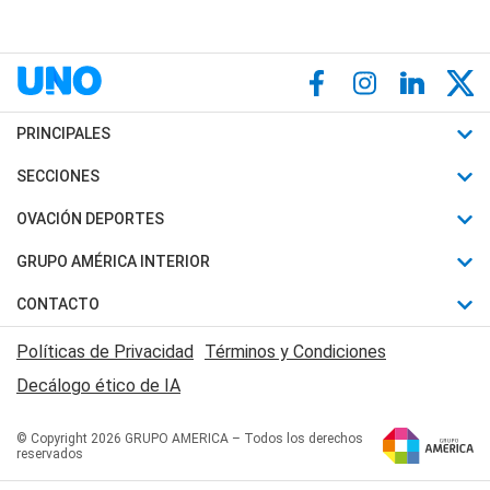
PRINCIPALES
Últimas Noticias
SECCIONES
Política
Horóscopo
OVACIÓN DEPORTES
Sociedad
Motores
Fútbol
GRUPO AMÉRICA INTERIOR
Policiales
Recetas
Mundial
Canal 7 en Vivo
CONTACTO
Judiciales
Trucos caseros
Automovilismo
Radio Nihuil
Acerca de Nosotros
Economia
Políticas de Privacidad
Términos y Condiciones
Series y Películas
Rugby
FM UNA
Contactanos
Decálogo ético de IA
Edictos y Solicitadas
Tenis
Radio Brava
Newsletter
Básquet
© Copyright 2026 GRUPO AMERICA – Todos los derechos
San Juan 8
reservados
Boxeo