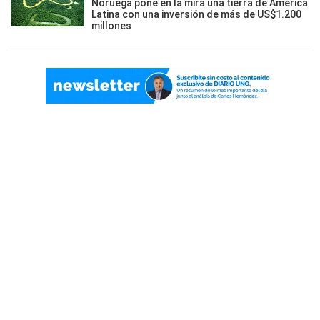
Noruega pone en la mira una tierra de América
Latina con una inversión de más de US$1.200
millones