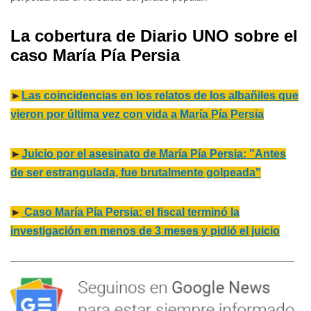
La cobertura de Diario UNO sobre el
caso María Pía Persia
►
Las coincidencias en los relatos de los albañiles que
vieron por última vez con vida a María Pía Persia
►
Juicio por el asesinato de María Pía Persia: "Antes
de ser estrangulada, fue brutalmente golpeada"
►
Caso María Pía Persia: el fiscal terminó la
investigación en menos de 3 meses y pidió el juicio