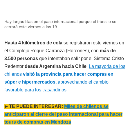
Hay largas filas en el paso internacional porque el tránsito se
cerrará este viernes a las 19.
Hasta 4 kilómetros de cola
se registraron este viernes en
el Complejo Roque Carranza (Horcones), con
más de
3.500 personas
que intentaban salir por el Sistema Cristo
Redentor
desde Argentina hacia Chile
.
La mayoría de los
chilenos
visitó la provincia para hacer compras en
súper e hipermercados,
aprovechando el cambio
favorable para los trasandinos
.
►TE PUEDE INTERESAR:
Miles de chilenos se
anticiparon al cierre del paso internacional para hacer
tours de compras en Mendoza