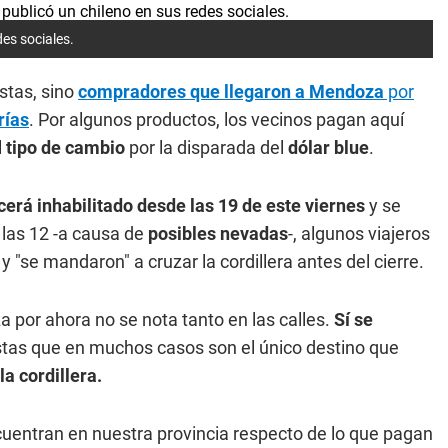
es sociales.
istas, sino
compradores que llegaron a Mendoza
por
rías
. Por algunos productos, los vecinos pagan aquí
l
tipo de cambio
por la disparada del
dólar blue
.
erá inhabilitado desde las 19 de este viernes
y se
 las 12 -a causa de
posibles nevadas
-, algunos viajeros
 "se mandaron" a cruzar la cordillera antes del cierre.
a por ahora no se nota tanto en las calles.
Sí se
stas que en muchos casos son el único destino que
a cordillera.
cuentran en nuestra provincia respecto de lo que pagan