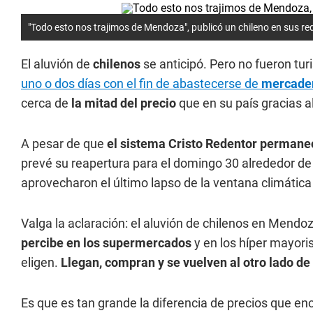
"Todo esto nos trajimos de Mendoza", publicó un chileno en sus red
El aluvión de
chilenos
se anticipó. Pero no fueron tur
uno o dos días con el fin de abastecerse de
mercade
cerca de
la mitad del precio
que en su país gracias a
A pesar de que
el sistema Cristo Redentor permanec
prevé su reapertura para el domingo 30 alrededor de
aprovecharon el último lapso de la ventana climática y
Valga la aclaración: el aluvión de chilenos en Mendoz
percibe en los supermercados
y en los híper mayori
eligen.
Llegan, compran y se vuelven al otro lado de l
Es que es tan grande la diferencia de precios que en