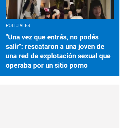
POLICIALES
"Una vez que entrás, no podés
salir": rescataron a una joven de
una red de explotación sexual que
operaba por un sitio porno