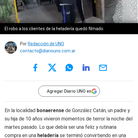
El robo a los clientes de la heladería quedó filmado.
Por
Redacción de UNO
contacto@diariouno.com.ar
Agregar Diario UNO en
En la localidad
bonaerense
de González Catán, un padre y
su hija de 10 años vivieron momentos de terror la noche del
martes pasado. Lo que debía ser una feliz y rutinaria
compra en una
heladería
se terminó convirtiendo en una