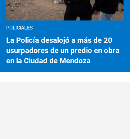
POLICIALES
La Policía desalojó a más de 20
usurpadores de un predio en obra
en la Ciudad de Mendoza