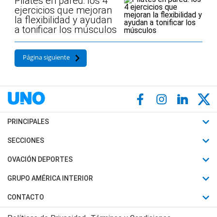
Pilates en pared: los 4
ejercicios que mejoran
la flexibilidad y ayudan
a tonificar los músculos
Página siguiente
PRINCIPALES
Últimas Noticias
SECCIONES
Política
Horóscopo
OVACIÓN DEPORTES
Sociedad
Motores
Fútbol
GRUPO AMÉRICA INTERIOR
Policiales
Recetas
Mundial
Canal 7 en Vivo
CONTACTO
Judiciales
Trucos caseros
Automovilismo
Radio Nihuil
Acerca de Nosotros