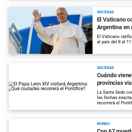
SOCIEDAD
El Vaticano c
Argentina en
El Vaticano ratifi
al país del 8 al 
SOCIEDAD
Cuándo viene 
provincias vis
La Santa Sede con
las fechas exacta
recorrerá el Pontíf
MUNDO
Con 67 muerto