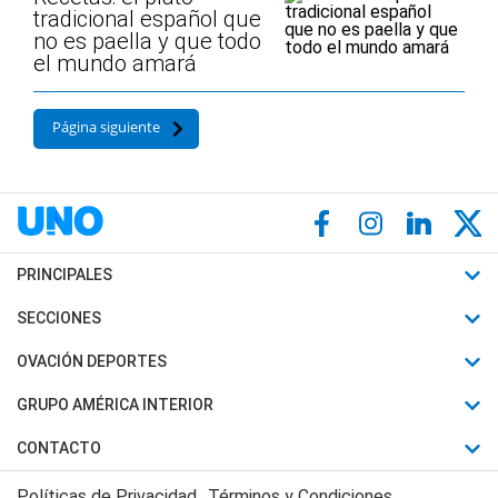
tradicional español que
no es paella y que todo
el mundo amará
Página siguiente
PRINCIPALES
Últimas Noticias
SECCIONES
Política
Horóscopo
OVACIÓN DEPORTES
Sociedad
Motores
Fútbol
GRUPO AMÉRICA INTERIOR
Policiales
Recetas
Mundial
Canal 7 en Vivo
CONTACTO
Judiciales
Trucos caseros
Automovilismo
Radio Nihuil
Acerca de Nosotros
Economia
Políticas de Privacidad
Términos y Condiciones