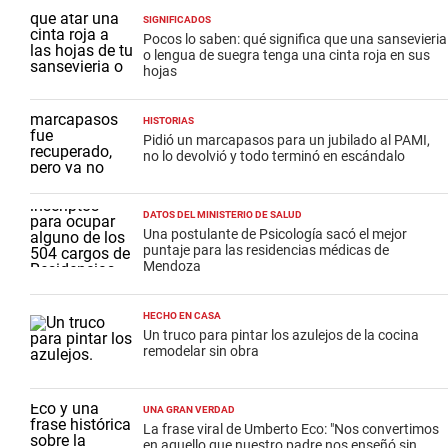
SIGNIFICADOS
Pocos lo saben: qué significa que una sansevieria
o lengua de suegra tenga una cinta roja en sus
hojas
HISTORIAS
Pidió un marcapasos para un jubilado al PAMI,
no lo devolvió y todo terminó en escándalo
DATOS DEL MINISTERIO DE SALUD
Una postulante de Psicología sacó el mejor
puntaje para las residencias médicas de
Mendoza
HECHO EN CASA
Un truco para pintar los azulejos de la cocina
remodelar sin obra
UNA GRAN VERDAD
La frase viral de Umberto Eco: "Nos convertimos
en aquello que nuestro padre nos enseñó sin