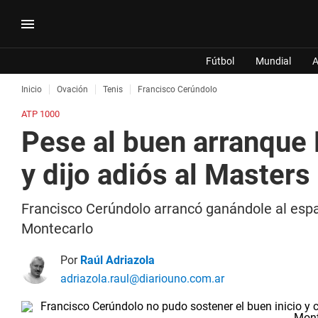
Fútbol
Mundial
A
Inicio
Ovación
Tenis
Francisco Cerúndolo
ATP 1000
Pese al buen arranque 
y dijo adiós al Master
Francisco Cerúndolo arrancó ganándole al españ
Montecarlo
Por
Raúl Adriazola
adriazola.raul@diariouno.com.ar