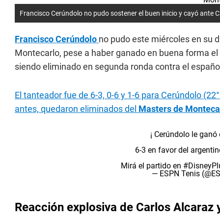
Francisco Cerúndolo no pudo sostener el buen inicio y cayó ante 
Francisco Cerúndolo
no pudo este miércoles en su 
Montecarlo, pese a haber ganado en buena forma el 
siendo eliminado en segunda ronda contra el español
El tanteador fue de 6-3, 0-6 y 1-6 para Cerúndolo (22
antes, quedaron eliminados del
Masters de Monteca
¡ Cerúndolo le ganó 
6-3 en favor del argenti
Mirá el partido en
#DisneyPl
— ESPN Tenis (@E
Reacción explosiva de Carlos Alcaraz 