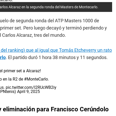
Carlos Alcaraz en la segunda ronda del Masters de Montecarlo.
duelo de segunda ronda del ATP Masters 1000 de
primer set. Pero luego decayó y terminó perdiendo y
 Carlos Alcaraz, tres del mundo.
° del ranking) que al igual que Tomás Etcheverry un rato
rlo
. El partido duró 1 hora 38 minutos y 11 segundos.
el primer set a Alcaraz!
no en la R2 de
#MonteCarlo
.
us
.
pic.twitter.com/I2RUcWB2iy
SPNtenis)
April 9, 2025
y eliminación para Francisco Cerúndolo