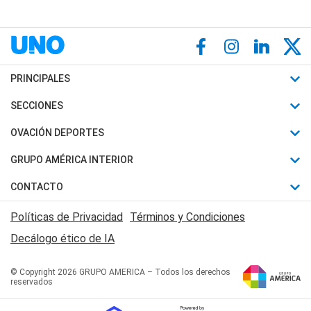
PRINCIPALES
Últimas Noticias
SECCIONES
Política
Horóscopo
OVACIÓN DEPORTES
Sociedad
Motores
Fútbol
GRUPO AMÉRICA INTERIOR
Policiales
Recetas
Mundial
Canal 7 en Vivo
CONTACTO
Judiciales
Trucos caseros
Automovilismo
Radio Nihuil
Acerca de Nosotros
Economia
Políticas de Privacidad
Términos y Condiciones
Series y Películas
Rugby
FM UNA
Contactanos
Decálogo ético de IA
Edictos y Solicitadas
Tenis
Radio Brava
Newsletter
Básquet
© Copyright 2026 GRUPO AMERICA – Todos los derechos
San Juan 8
reservados
Boxeo