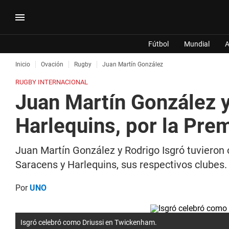
Fútbol
Mundial
A
Inicio
Ovación
Rugby
Juan Martín González
RUGBY INTERNACIONAL
Juan Martín González y 
Harlequins, por la Pre
Juan Martín González y Rodrigo Isgró tuvieron 
Saracens y Harlequins, sus respectivos clubes.
Por
UNO
Isgró celebró como Driussi en Twickenham.