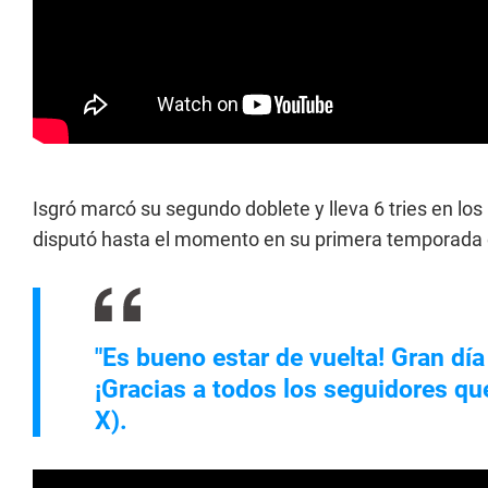
Isgró marcó su segundo doblete y lleva 6 tries en los
disputó hasta el momento en su primera temporada 
"Es bueno estar de vuelta! Gran día
¡Gracias a todos los seguidores qu
X).