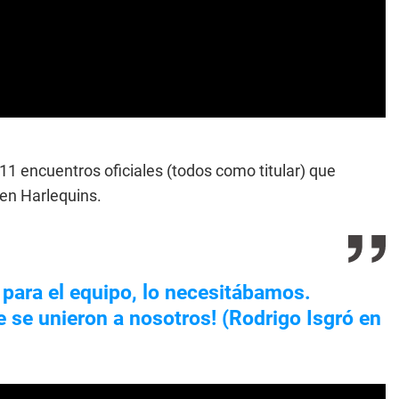
 11 encuentros oficiales (todos como titular) que
en Harlequins.
 para el equipo, lo necesitábamos.
e se unieron a nosotros! (Rodrigo Isgró en