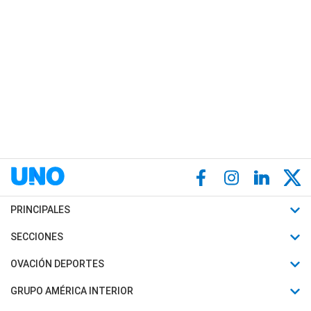
PRINCIPALES
Últimas Noticias
SECCIONES
Política
Horóscopo
OVACIÓN DEPORTES
Sociedad
Motores
Fútbol
GRUPO AMÉRICA INTERIOR
Policiales
Recetas