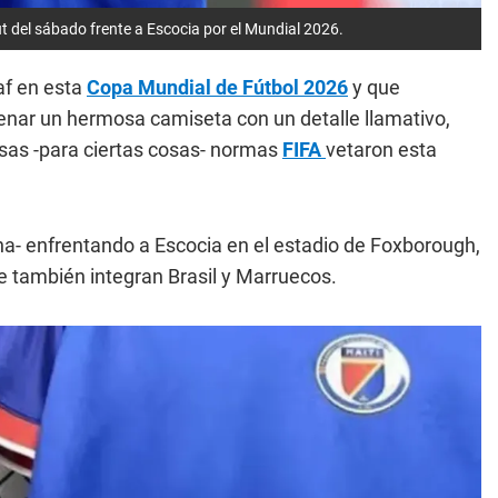
ut del sábado frente a Escocia por el Mundial 2026.
af en esta
Copa Mundial de Fútbol 2026
y que
renar un hermosa camiseta con un detalle llamativo,
osas -para ciertas cosas- normas
FIFA
vetaron esta
ina- enfrentando a Escocia en el estadio de Foxborough,
e también integran Brasil y Marruecos.