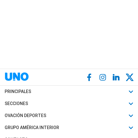
PRINCIPALES
Últimas Noticias
SECCIONES
Política
Horóscopo
OVACIÓN DEPORTES
Sociedad
Motores
Fútbol
GRUPO AMÉRICA INTERIOR
Policiales
Recetas
Mundial