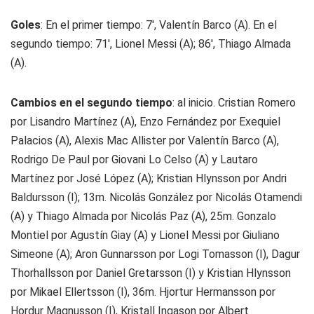
Goles
: En el primer tiempo: 7', Valentín Barco (A). En el
segundo tiempo: 71', Lionel Messi (A); 86', Thiago Almada
(A).
Cambios en el segundo tiempo
: al inicio. Cristian Romero
por Lisandro Martínez (A), Enzo Fernández por Exequiel
Palacios (A), Alexis Mac Allister por Valentín Barco (A),
Rodrigo De Paul por Giovani Lo Celso (A) y Lautaro
Martínez por José López (A); Kristian Hlynsson por Andri
Baldursson (I); 13m. Nicolás González por Nicolás Otamendi
(A) y Thiago Almada por Nicolás Paz (A), 25m. Gonzalo
Montiel por Agustín Giay (A) y Lionel Messi por Giuliano
Simeone (A); Aron Gunnarsson por Logi Tomasson (I), Dagur
Thorhallsson por Daniel Gretarsson (I) y Kristian Hlynsson
por Mikael Ellertsson (I), 36m. Hjortur Hermansson por
Hordur Magnusson (I), Kristall Ingason por Albert