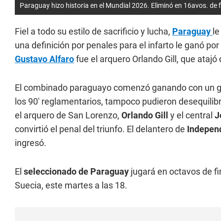
Paraguay hizo historia en el Mundial 2026. Eliminó en 16avos. de f
Fiel a todo su estilo de sacrificio y lucha,
Paraguay
le
una definición por penales para el infarto le ganó por 
Gustavo Alfaro
fue el arquero Orlando Gill, que atajó
El combinado paraguayo comenzó ganando con un gol d
los 90' reglamentarios, tampoco pudieron desequilibr
el arquero de San Lorenzo,
Orlando Gill
y el central
J
convirtió el penal del triunfo. El delantero de
Indepen
ingresó.
El
seleccionado de Paraguay
jugará en octavos de fi
Suecia, este martes a las 18.