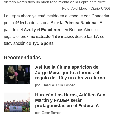
Victorio Ramis tuvo un buen rendimiento en la Lepra ante Mitre.
Foto: Axel Lloret (Diario UNO)
La Lepra ahora ya está metido en el choque con Chacarita,
por la 4ª fecha de la zona B de la
Primera Nacional.
El
partido del
Azul y
el
Funebrero
, en Buenos Aires, se
jugará el próximo
sábado 4 de marzo
, desde las
17
, con
televisación de
TyC Sports
.
Recomendadas
Así fue la última aparición de
Jorge Messi junto a Lionel: el
regalo del 10 y un abrazo eterno
por Emanuel Trilla Donoso
Huracán Las Heras, Atlético San
Martín y FADEP serán
protagonistas en el Federal A
por Omar Romero