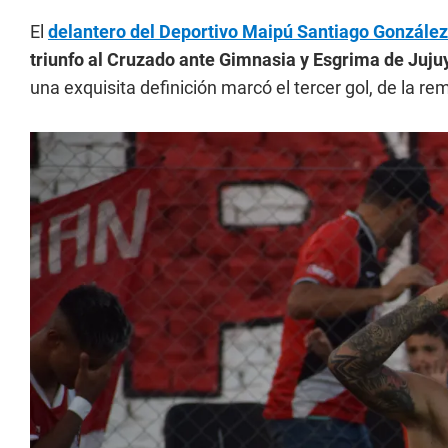
El
delantero del Deportivo Maipú Santiago Gonzále
triunfo al Cruzado ante Gimnasia y Esgrima de Juju
una exquisita definición marcó el tercer gol, de la rem