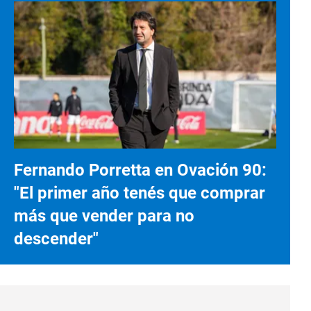
Fernando Porretta en Ovación 90:
"El primer año tenés que comprar
más que vender para no
descender"