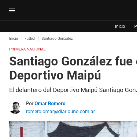
Inicio
P
Inicio
Fútbol
Santiago González
PRIMERA NACIONAL
Santiago González fue 
Deportivo Maipú
El delantero del Deportivo Maipú Santiago Gonzá
Por
Omar Romero
romero.omar@diariouno.com.ar