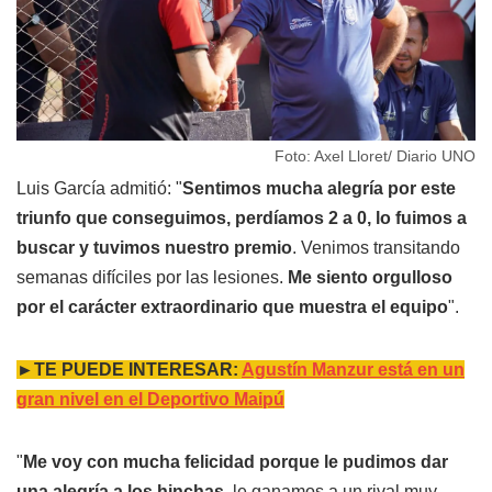
Foto: Axel Lloret/ Diario UNO
Luis García admitió: "
Sentimos mucha alegría por este
triunfo que conseguimos, perdíamos 2 a 0, lo fuimos a
buscar y tuvimos nuestro premio
. Venimos transitando
semanas difíciles por las lesiones.
Me siento orgulloso
por el carácter extraordinario que muestra el equipo
".
►TE PUEDE INTERESAR:
Agustín Manzur está en un
gran nivel en el Deportivo Maipú
"
Me voy con mucha felicidad porque le pudimos dar
una alegría a los hinchas
, le ganamos a un rival muy