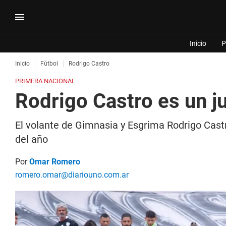
Inicio
P
Inicio
Fútbol
Rodrigo Castro
PRIMERA NACIONAL
Rodrigo Castro es un j
El volante de Gimnasia y Esgrima Rodrigo Castr
del año
Por
Omar Romero
romero.omar@diariouno.com.ar