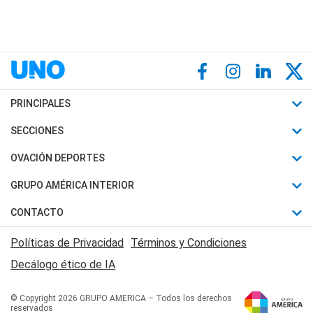
PRINCIPALES
Últimas Noticias
SECCIONES
Política
Horóscopo
OVACIÓN DEPORTES
Sociedad
Motores
Fútbol
GRUPO AMÉRICA INTERIOR
Policiales
Recetas
Mundial
Canal 7 en Vivo
CONTACTO
Judiciales
Trucos caseros
Automovilismo
Radio Nihuil
Acerca de Nosotros
Economia
Políticas de Privacidad
Términos y Condiciones
Series y Películas
Rugby
FM UNA
Contactanos
Decálogo ético de IA
Edictos y Solicitadas
Tenis
Radio Brava
Newsletter
Básquet
© Copyright 2026 GRUPO AMERICA – Todos los derechos
San Juan 8
reservados