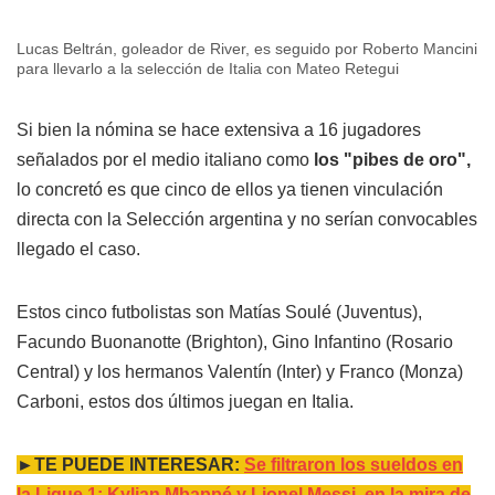
Lucas Beltrán, goleador de River, es seguido por Roberto Mancini
para llevarlo a la selección de Italia con Mateo Retegui
Si bien la nómina se hace extensiva a 16 jugadores
señalados por el medio italiano como
los "pibes de oro",
lo concretó es que cinco de ellos ya tienen vinculación
directa con la Selección argentina y no serían convocables
llegado el caso.
Estos cinco futbolistas son Matías Soulé (Juventus),
Facundo Buonanotte (Brighton), Gino Infantino (Rosario
Central) y los hermanos Valentín (Inter) y Franco (Monza)
Carboni, estos dos últimos juegan en Italia.
►TE PUEDE INTERESAR:
Se filtraron los sueldos en
la Ligue 1: Kylian Mbappé y Lionel Messi, en la mira de