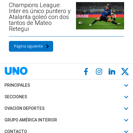
Champions League:
Inter es único puntero y
Atalanta goleó con dos
tantos de Mateo
Retegui
Página siguiente
PRINCIPALES
Últimas Noticias
SECCIONES
Política
Horóscopo
OVACIÓN DEPORTES
Sociedad
Motores
Fútbol
GRUPO AMÉRICA INTERIOR
Policiales
Recetas
Mundial
Canal 7 en Vivo
CONTACTO