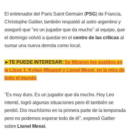
El entrenador del Paris Saint Germain (
PSG
) de Francia,
Christophe Galtier, también respaldó al astro argentino y
aseguró que "es un jugador que da mucho" al equipo, que
el domingo volvió a quedar en el
centro de las críticas
al
sumar una nueva derrota como local.
►TE PUEDE INTERESAR:
Se filtraron los sueldos en
la Ligue 1: Kylian Mbappé y Lionel Messi, en la mira de
todo el mundo
"Es muy duro. Es un jugador que da mucho. Hoy Leo
intentó, logró algunas situaciones pero él también se
perdió. Dio muchísimo en la primera parte de la temporada
pero no podemos esperar todo de él", expresó Galtier
sobre
Lionel Messi
.