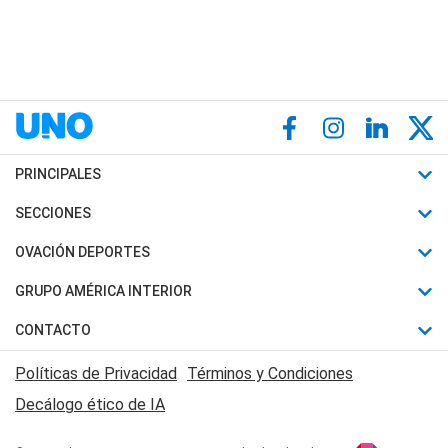
PRINCIPALES
Últimas Noticias
SECCIONES
Política
Horóscopo
OVACIÓN DEPORTES
Sociedad
Motores
Fútbol
GRUPO AMÉRICA INTERIOR
Policiales
Recetas
Mundial
Canal 7 en Vivo
CONTACTO
Judiciales
Trucos caseros
Automovilismo
Radio Nihuil
Acerca de Nosotros
Economia
Políticas de Privacidad
Términos y Condiciones
Series y Películas
Rugby
FM UNA
Contactanos
Decálogo ético de IA
Edictos y Solicitadas
Tenis
Radio Brava
Newsletter