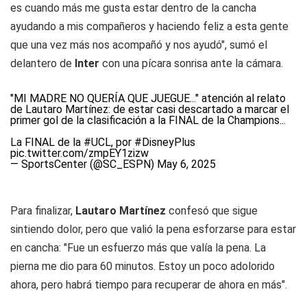
es cuando más me gusta estar dentro de la cancha
ayudando a mis compañeros y haciendo feliz a esta gente
que una vez más nos acompañó y nos ayudó", sumó el
delantero de
Inter
con una pícara sonrisa ante la cámara.
"MI MADRE NO QUERÍA QUE JUEGUE..." atención al relato
de Lautaro Martínez: de estar casi descartado a marcar el
primer gol de la clasificación a la FINAL de la Champions...
La FINAL de la
#UCL
, por
#DisneyPlus
pic.twitter.com/zmpEY1zizw
— SportsCenter (@SC_ESPN)
May 6, 2025
Para finalizar,
Lautaro Martínez
confesó que sigue
sintiendo dolor, pero que valió la pena esforzarse para estar
en cancha: "Fue un esfuerzo más que valía la pena. La
pierna me dio para 60 minutos. Estoy un poco adolorido
ahora, pero habrá tiempo para recuperar de ahora en más".