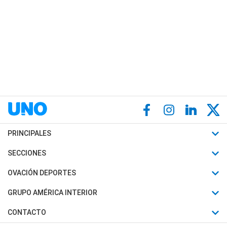
PRINCIPALES
Últimas Noticias
SECCIONES
Política
Horóscopo
OVACIÓN DEPORTES
Sociedad
Motores
Fútbol
GRUPO AMÉRICA INTERIOR
Policiales
Recetas
Mundial
Canal 7 en Vivo
CONTACTO
Judiciales
Trucos caseros
Automovilismo