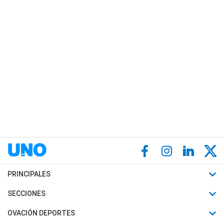
PRINCIPALES
Últimas Noticias
SECCIONES
Política
Horóscopo
OVACIÓN DEPORTES