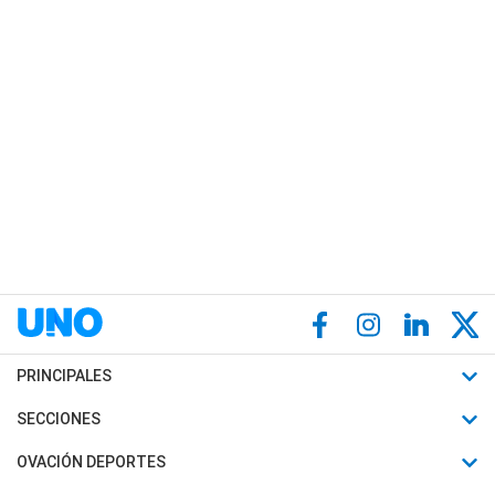
PRINCIPALES
Últimas Noticias
SECCIONES
Política
Horóscopo
OVACIÓN DEPORTES
Sociedad