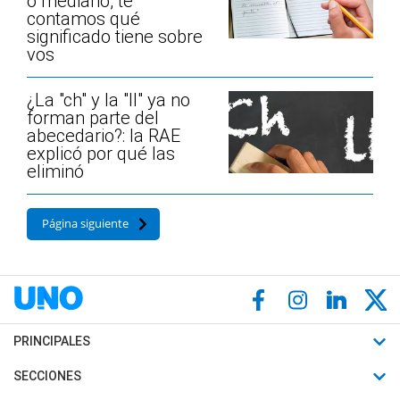
o mediano, te
contamos qué
significado tiene sobre
vos
¿La "ch" y la "ll" ya no
forman parte del
abecedario?: la RAE
explicó por qué las
eliminó
Página siguiente
PRINCIPALES
Últimas Noticias
SECCIONES