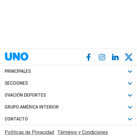
PRINCIPALES
Últimas Noticias
SECCIONES
Política
Horóscopo
OVACIÓN DEPORTES
Sociedad
Motores
Fútbol
GRUPO AMÉRICA INTERIOR
Policiales
Recetas
Mundial
Canal 7 en Vivo
CONTACTO
Judiciales
Trucos caseros
Automovilismo
Radio Nihuil
Acerca de Nosotros
Economia
Políticas de Privacidad
Términos y Condiciones
Series y Películas
Rugby