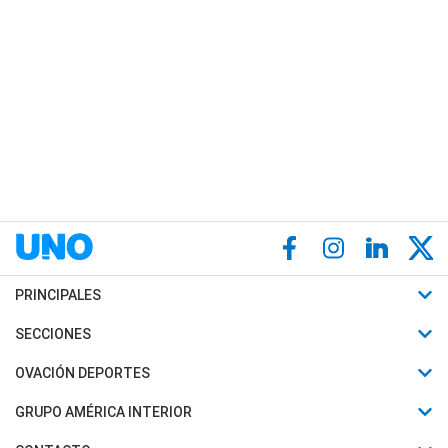
PRINCIPALES
Últimas Noticias
SECCIONES
Política
Horóscopo
OVACIÓN DEPORTES
Sociedad
Motores
Fútbol
GRUPO AMÉRICA INTERIOR
Policiales
Recetas
Mundial