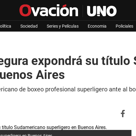
olítica
Sociedad
Series y Películas
Economia
Policiales
egura expondrá su títul
Buenos Aires
icano de boxeo profesional superligero ante al bo
superligero en Buenos Aires.