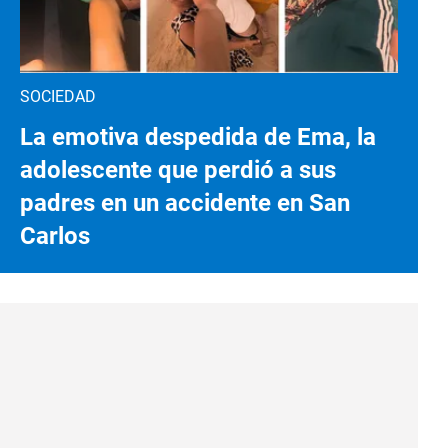
SOCIEDAD
La emotiva despedida de Ema, la
adolescente que perdió a sus
padres en un accidente en San
Carlos