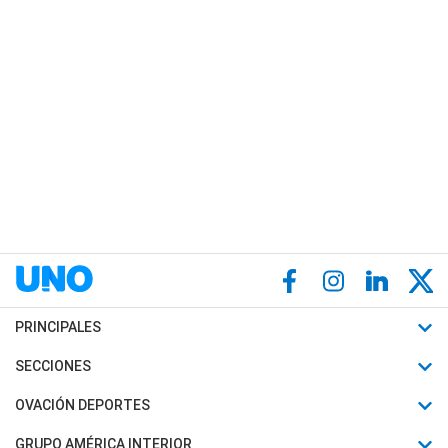
PRINCIPALES
Últimas Noticias
SECCIONES
Política
Horóscopo
OVACIÓN DEPORTES
Sociedad
Motores
Fútbol
GRUPO AMÉRICA INTERIOR