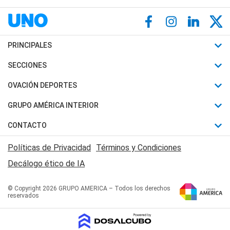
PRINCIPALES
Últimas Noticias
SECCIONES
Política
Horóscopo
OVACIÓN DEPORTES
Sociedad
Motores
Fútbol
GRUPO AMÉRICA INTERIOR
Policiales
Recetas
Mundial
Canal 7 en Vivo
CONTACTO
Judiciales
Trucos caseros
Automovilismo
Radio Nihuil
Acerca de Nosotros
Economia
Políticas de Privacidad
Términos y Condiciones
Series y Películas
Rugby
FM UNA
Contactanos
Decálogo ético de IA
Edictos y Solicitadas
Tenis
Radio Brava
Newsletter
Básquet
© Copyright 2026 GRUPO AMERICA – Todos los derechos
San Juan 8
reservados
Boxeo
Fuera de Juego