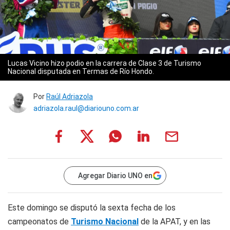
Lucas Vicino hizo podio en la carrera de Clase 3 de Turismo
Nacional disputada en Termas de Río Hondo.
Por
Raúl Adriazola
adriazola.raul@diariouno.com.ar
Agregar Diario UNO en
Este domingo se disputó la sexta fecha de los
campeonatos de
Turismo Nacional
de la APAT, y en las