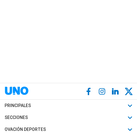
PRINCIPALES
Últimas Noticias
SECCIONES
Política
Horóscopo
OVACIÓN DEPORTES
Sociedad