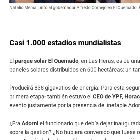
Natalio Mema junto al gobernador Alfredo Cornejo en El Quemado. En
Casi 1.000 estadios mundialistas
El
parque solar El Quemado
, en Las Heras, es de un
paneles solares distribuidos en 600 hectáreas: un t
Producirá 838 gigavatios de energía. Para esta segun
primera etapa- también estuvo el
CEO de YPF,
Horac
evento justamente por la presencia del inefable Ador
¿Era
Adorni
el funcionario que debía dejar inaugurad
sobre la gestión? ¿No hubiera convenido que fuese ot