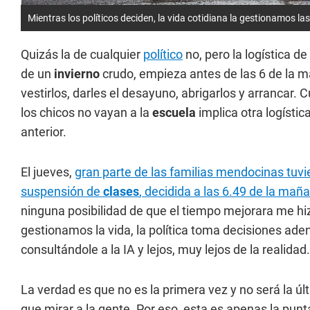
Mientras los políticos deciden, la vida cotidiana la gestionamos las
Quizás la de cualquier
político
no, pero la logística d
de un
invierno
crudo, empieza antes de las 6 de la 
vestirlos, darles el desayuno, abrigarlos y arrancar.
los chicos no vayan a la
escuela
implica otra logístic
anterior.
El jueves,
gran parte de las familias mendocinas tuvie
suspensión de
clases
, decidida a las 6.49 de la ma
ninguna posibilidad de que el tiempo mejorara me hi
gestionamos la vida, la política toma decisiones ade
consultándole a la IA y lejos, muy lejos de la realidad.
La verdad es que no es la primera vez y no será la úl
que mirar a la gente. Por eso, esta es apenas la punt