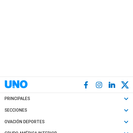
PRINCIPALES
Últimas Noticias
SECCIONES
Política
Horóscopo
OVACIÓN DEPORTES
Sociedad
Motores