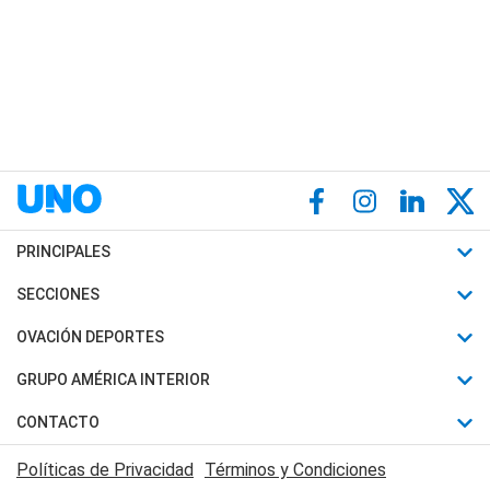
PRINCIPALES
Últimas Noticias
SECCIONES
Política
Horóscopo
OVACIÓN DEPORTES
Sociedad
Motores
Fútbol
GRUPO AMÉRICA INTERIOR
Policiales
Recetas
Mundial
Canal 7 en Vivo
CONTACTO
Judiciales
Trucos caseros
Automovilismo
Radio Nihuil
Acerca de Nosotros
Economia
Políticas de Privacidad
Términos y Condiciones
Series y Películas
Rugby