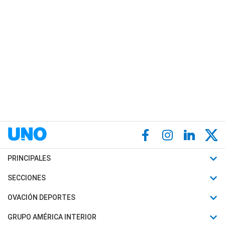
PRINCIPALES
Últimas Noticias
SECCIONES
Política
Horóscopo
OVACIÓN DEPORTES
Sociedad
Motores
Fútbol
GRUPO AMÉRICA INTERIOR