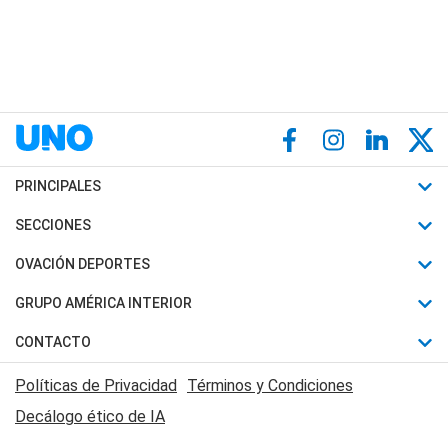
PRINCIPALES
Últimas Noticias
SECCIONES
Política
Horóscopo
OVACIÓN DEPORTES
Sociedad
Motores
Fútbol
GRUPO AMÉRICA INTERIOR
Policiales
Recetas
Mundial
Canal 7 en Vivo
CONTACTO
Judiciales
Trucos caseros
Automovilismo
Radio Nihuil
Acerca de Nosotros
Economia
Políticas de Privacidad
Términos y Condiciones
Series y Películas
Rugby
FM UNA
Contactanos
Decálogo ético de IA
Edictos y Solicitadas
Tenis
Radio Brava
Newsletter