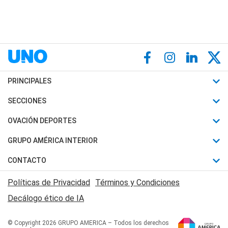
PRINCIPALES
Últimas Noticias
SECCIONES
Política
Horóscopo
OVACIÓN DEPORTES
Sociedad
Motores
Fútbol
GRUPO AMÉRICA INTERIOR
Policiales
Recetas
Mundial
Canal 7 en Vivo
CONTACTO
Judiciales
Trucos caseros
Automovilismo
Radio Nihuil
Acerca de Nosotros
Economia
Políticas de Privacidad
Términos y Condiciones
Series y Películas
Rugby
FM UNA
Contactanos
Decálogo ético de IA
Edictos y Solicitadas
Tenis
Radio Brava
Newsletter
Básquet
© Copyright 2026 GRUPO AMERICA – Todos los derechos
San Juan 8