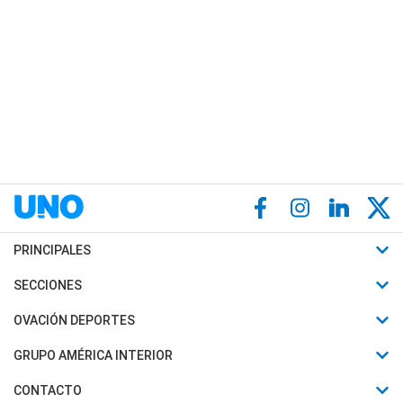
PRINCIPALES
Últimas Noticias
SECCIONES
Política
Horóscopo
OVACIÓN DEPORTES
Sociedad
Motores
Fútbol
GRUPO AMÉRICA INTERIOR
Policiales
Recetas
Mundial
Canal 7 en Vivo
CONTACTO
Judiciales