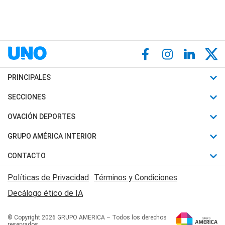
PRINCIPALES
Últimas Noticias
SECCIONES
Política
Horóscopo
OVACIÓN DEPORTES
Sociedad
Motores
Fútbol
GRUPO AMÉRICA INTERIOR
Policiales
Recetas
Mundial
Canal 7 en Vivo
CONTACTO
Judiciales
Trucos caseros
Automovilismo
Radio Nihuil
Acerca de Nosotros
Economia
Políticas de Privacidad
Términos y Condiciones
Series y Películas
Rugby
FM UNA
Contactanos
Decálogo ético de IA
Edictos y Solicitadas
Tenis
Radio Brava
Newsletter
Básquet
© Copyright 2026 GRUPO AMERICA – Todos los derechos
San Juan 8
reservados