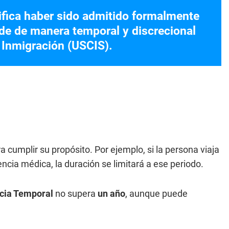
ifica haber sido admitido formalmente
de de manera temporal y discrecional
e Inmigración (USCIS).
a cumplir su propósito. Por ejemplo, si la persona viaja
gencia médica, la duración se limitará a ese periodo.
cia Temporal
no supera
un año
, aunque puede