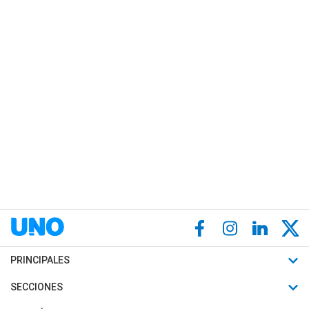
PRINCIPALES
Últimas Noticias
SECCIONES
Política